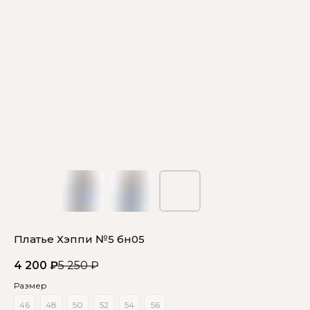
Платье Хэппи №5 бн05
4 200
₽
5 250
₽
Сомневаетесь в выборе?
Размер
46
48
50
52
54
56