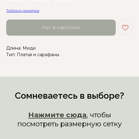
Нажмите сюда
, чтобы
посмотреть размерную сетку
Таблица размеров
Или напишите нам и мы
Нет в наличии
вам поможем!
Длина: Миди
Тип: Платья и сарафаны