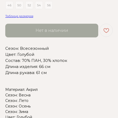
46
50
52
54
56
Таблица размеров
Нет в наличии
Сомневаетесь в выборе?
Сезон: Всесезонный
Цвет: Голубой
Нажмите сюда
, чтобы
Состав: 70% ПАН, 30% хлопок
посмотреть размерную сетку
Длина изделия: 66 см
Длина рукава: 61 см
Или напишите нам и мы
вам поможем!
Материал: Акрил
Сезон: Весна
Сезон: Лето
Сезон: Осень
Сезон: Зима
Цвет: Голубой