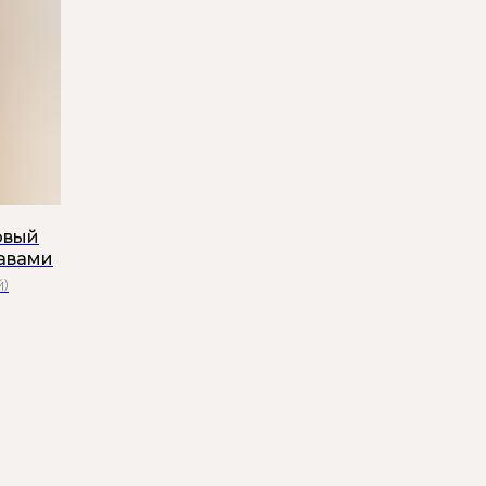
овый
кавами
й)