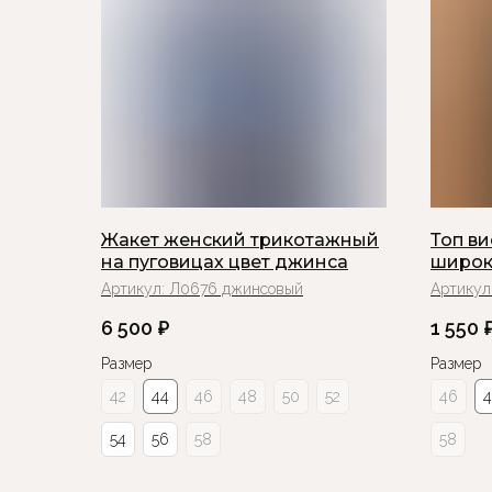
Жакет женский трикотажный
Топ в
на пуговицах цвет джинса
широк
Артикул:
Л0676 джинсовый
Артикул
6 500
₽
1 550
Размер
Размер
42
44
46
48
50
52
46
54
56
58
58