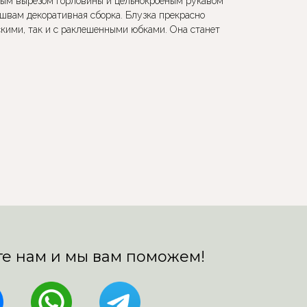
лым вырезом горловины и цельнокроеным рукавом
 швам декоративная сборка. Блузка прекрасно
скими, так и с раклешенными юбками. Она станет
е нам и мы вам поможем!