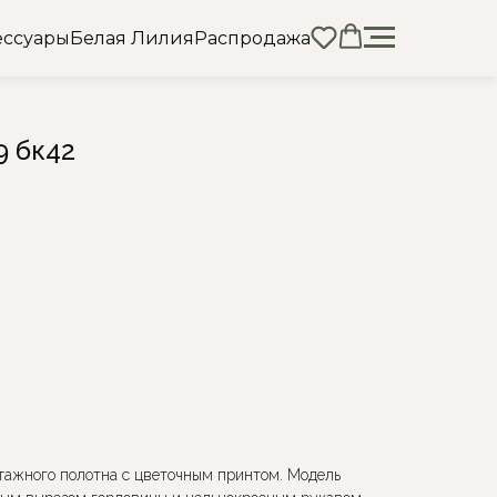
ессуары
Белая Лилия
Распродажа
 бк42
тажного полотна с цветочным принтом. Модель