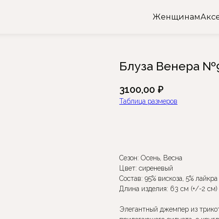
Женщинам
Акс
Блуза Венера №9
3100,00
₽
Таблица размеров
Добавить в корзину
Сезон: Осень, Весна
Цвет: сиреневый
Состав: 95% вискоза, 5% лайкра
Длина изделия: 63 см (+/-2 см)
Элегантный джемпер из трико