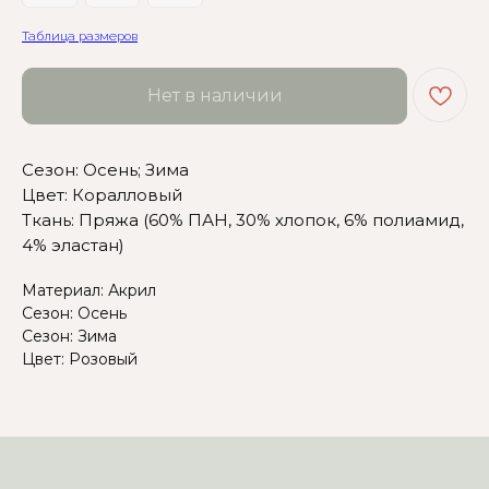
Таблица размеров
Сомневаетесь в выборе?
Нет в наличии
Нажмите сюда
, чтобы
посмотреть размерную сетку
Сезон: Осень; Зима
Цвет: Коралловый
Или напишите нам и мы
вам поможем!
Ткань: Пряжа (60% ПАН, 30% хлопок, 6% полиамид,
4% эластан)
Материал: Акрил
Сезон: Осень
Сезон: Зима
Цвет: Розовый