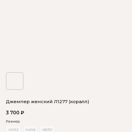
Джемпер женский Л1277 (коралл)
3 700
₽
Размер
40/42
44/46
48/50