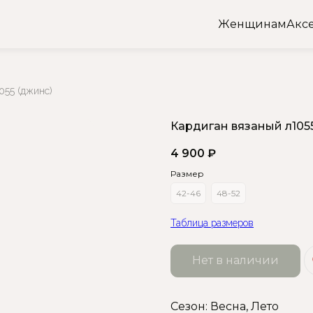
Женщинам
Акс
055 (джинс)
Кардиган вязаный л105
4 900
₽
Размер
42-46
48-52
Таблица размеров
Нет в наличии
Сезон: Весна, Лето