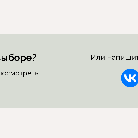
выборе?
Или напишит
 посмотреть