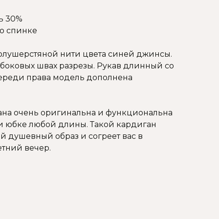
ь 30%
по спинке
олушерстяной нити цвета синей джинсы.
 боковых швах разрезы. Рукав длинный со
ереди права модель дополнена
ана очень оригинальна и функциональна
ли юбке любой длины. Такой кардиган
й душевный образ и согреет вас в
тний вечер.