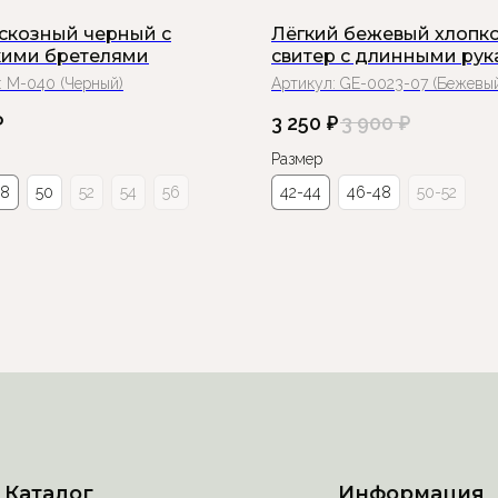
искозный черный с
Лёгкий бежевый хлопк
ими бретелями
свитер с длинными ру
:
М-040 (Черный)
Артикул:
GE-0023-07 (Бежевы
₽
3 250
₽
3 900
₽
Размер
48
50
52
54
56
42-44
46-48
50-52
Каталог
Информация