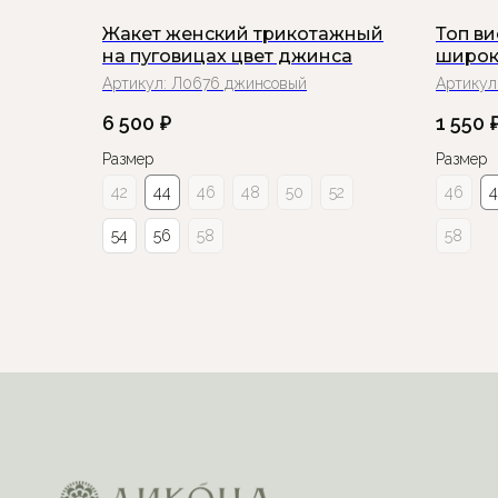
Жакет женский трикотажный
Топ в
на пуговицах цвет джинса
широк
Артикул:
Л0676 джинсовый
Артикул
6 500
₽
1 550
Размер
Размер
42
44
46
48
50
52
46
54
56
58
58