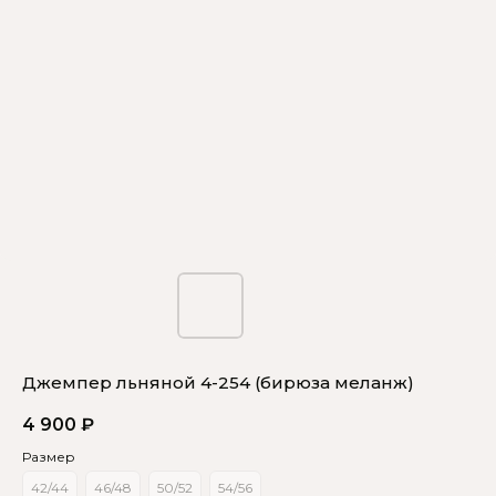
Джемпер льняной 4-254 (бирюза меланж)
4 900
₽
Размер
42/44
46/48
50/52
54/56