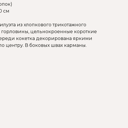
опок)
0 см
илуэта из хлопкового трикотажного
з горловины, цельнокроенные короткие
переди кокетка декорирована яркими
о центру. В боковых швах карманы.