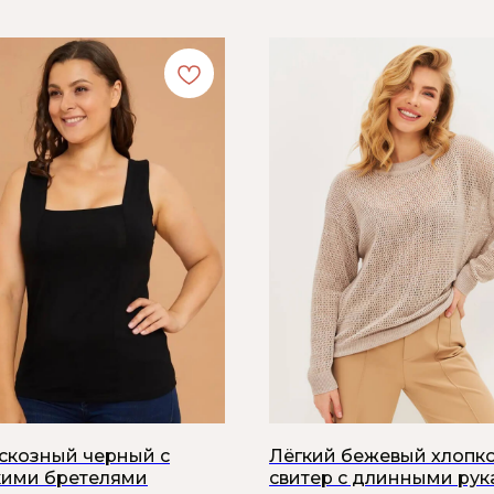
искозный черный с
Лёгкий бежевый хлопк
ими бретелями
свитер с длинными ру