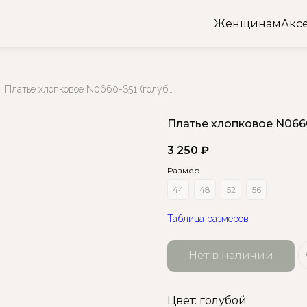
Женщинам
Акс
Платье хлопковое N0660-S51 (голубой)
Платье хлопковое N0660
3 250
₽
Размер
44
48
52
56
Таблица размеров
Нет в наличии
Цвет: голубой