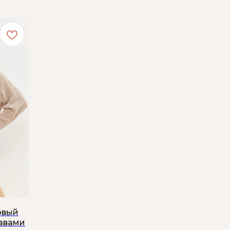
овый
кавами