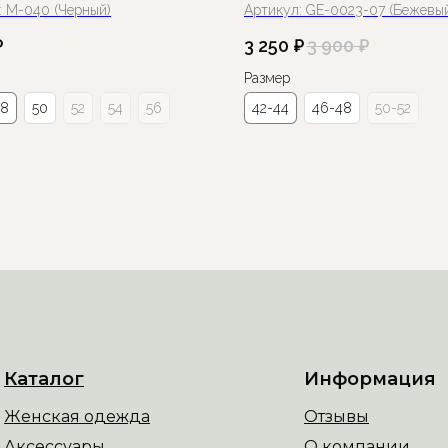
:
М-040 (Черный)
Артикул:
GE-0023-07 (Бежевы
₽
3 250
₽
3 900
₽
Размер
48
50
52
54
56
42-44
46-48
50-52
Каталог
Информация
Женская одежда
Отзывы
Аксессуары
О компании