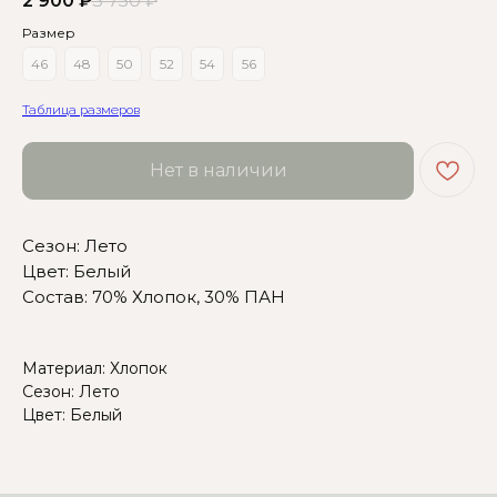
2 900
₽
3 750
₽
Размер
46
48
50
52
54
56
Таблица размеров
Сомневаетесь в выборе?
Нажмите сюда
, чтобы
Нет в наличии
посмотреть размерную сетку
Или напишите нам и мы
Сезон: Лето
вам поможем!
Цвет: Белый
Состав: 70% Хлопок, 30% ПАН
Материал: Хлопок
Сезон: Лето
Цвет: Белый