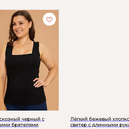
искозный черный с
Лёгкий бежевый хлопк
ими бретелями
свитер с длинными ру