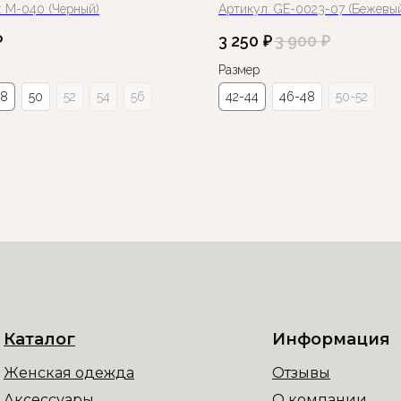
:
М-040 (Черный)
Артикул:
GE-0023-07 (Бежевы
₽
3 250
₽
3 900
₽
Размер
48
50
52
54
56
42-44
46-48
50-52
Каталог
Информация
Женская одежда
Отзывы
Аксессуары
О компании