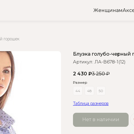
Женщинам
Акс
й горошек
Блузка голубо-черный 
Артикул:
ЛА-В678-1(12)
2 430
₽
3 250
₽
Размер
44
48
50
Таблица размеров
Нет в наличии