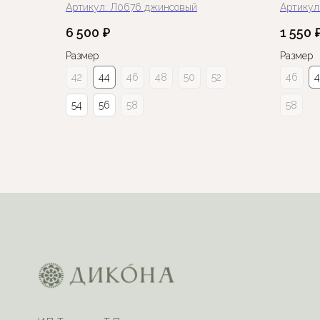
Артикул:
Л0676 джинсовый
Артикул
6 500
₽
1 550
Размер
Размер
42
44
46
48
50
52
46
54
56
58
58