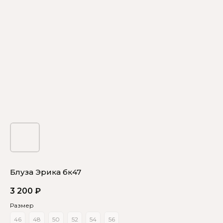
Блуза Эрика бк47
3 200
₽
Размер
46
48
50
52
54
56