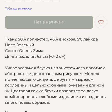
Таблица размеров
Нет в наличии
Ткань: 50% полиэстер, 45% вискоза, 5% лайкра
Цвет: Зеленый
Сезон: Осень; Зима
Длина изделия: 63 см (+/- 2 см)
Сомневаетесь в выборе?
Универсальная блузка из трикотажного полотна с
Нажмите сюда
, чтобы
абстрактным диагональным рисунком. Модель
посмотреть размерную сетку
прилегающего силуэта, с круглым вырезом
горловины и цельнокроеными рукавами длиной
Или напишите нам и мы
вам поможем!
¾. Цветовая гамма блузки позволяет ее легко
комбинировать с любыми изделиями и создавать
много новых образов.