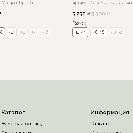
:
М-040 (Черный)
Артикул:
GE-0023-07 (Бежевы
₽
3 250
₽
3 900
₽
Размер
48
50
52
54
56
42-44
46-48
50-52
Каталог
Информация
Женская одежда
Отзывы
Аксессуары
О компании