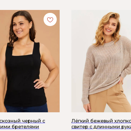
искозный черный с
Лёгкий бежевый хлопк
ими бретелями
свитер с длинными ру