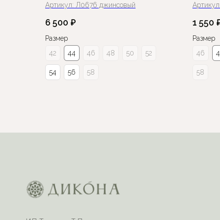
Артикул:
Л0676 джинсовый
Артикул
6 500
₽
1 550
Размер
Размер
42
44
46
48
50
52
46
54
56
58
58