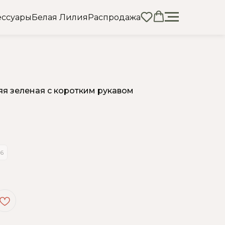
ессуары
Белая Лилия
Распродажа
яя зеленая с коротким рукавом
6