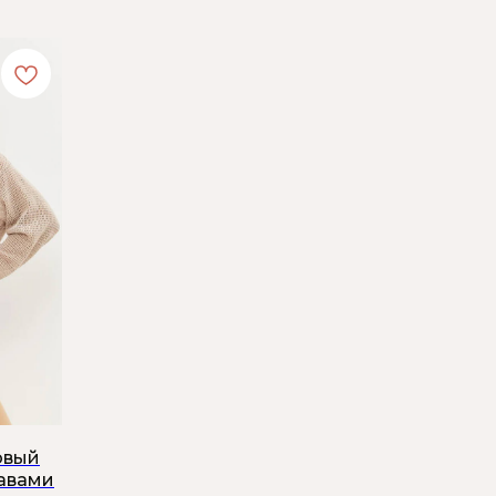
овый
кавами