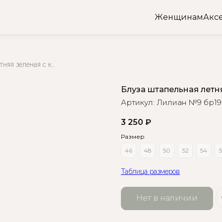
Женщинам
Акс
Блуза штапельная летняя зеленая с коротким рукавом
Блуза штапельная летн
Артикул:
Лилиан №9 бр19
3 250
₽
Размер
46
48
50
52
54
5
Таблица размеров
Нет в наличии