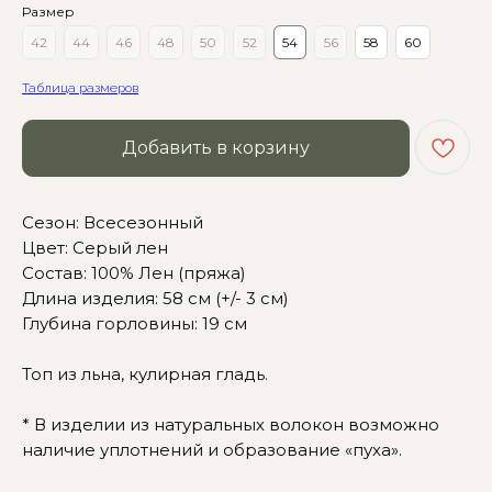
Размер
42
44
46
48
50
52
54
56
58
60
Таблица размеров
Добавить в корзину
Сезон: Всесезонный
Цвет: Серый лен
Состав: 100% Лен (пряжа)
Длина изделия: 58 см (+/- 3 см)
Сомневаетесь в выборе?
Глубина горловины: 19 см
Нажмите сюда
, чтобы
Топ из льна, кулирная гладь.
посмотреть размерную сетку
* В изделии из натуральных волокон возможно
Или напишите нам и мы
вам поможем!
наличие уплотнений и образование «пуха».