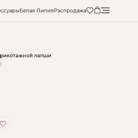
ессуары
Белая Лилия
Распродажа
 трикотажной лапши
)