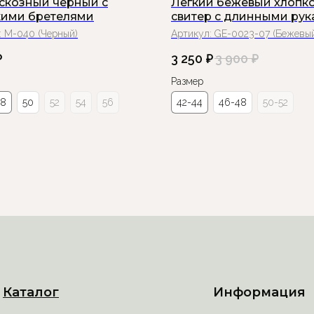
искозный черный с
Лёгкий бежевый хлопк
ими бретелями
свитер с длинными ру
:
М-040 (Черный)
Артикул:
GE-0023-07 (Бежевы
₽
3 250
₽
3 900
₽
Размер
48
50
52
54
56
42-44
46-48
50-52
Каталог
Информация