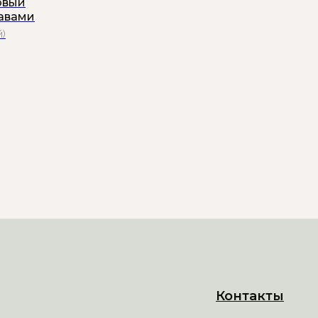
овый
кавами
й)
Контакты