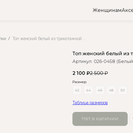
Женщинам
Акс
лки
Топ женский белый из трикотажной лапши
Топ женский белый из
Артикул:
026-0458 (Белый
2 100
₽
2 500
₽
Размер
42
44
46
48
50
Таблица размеров
Нет в наличии