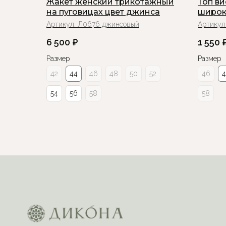
Жакет женский трикотажный
Топ в
на пуговицах цвет джинса
широк
Артикул:
Л0676 джинсовый
Артикул
6 500
₽
1 550
Размер
Размер
42
44
46
48
50
52
46
54
56
58
58