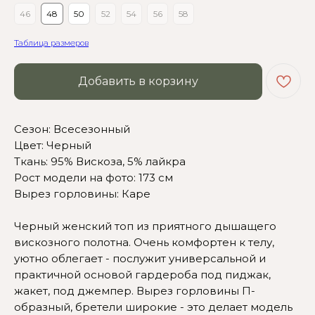
46
48
50
52
54
56
58
Таблица размеров
Добавить в корзину
Сезон: Всесезонный
Цвет: Черный
Ткань: 95% Вискоза, 5% лайкра
Рост модели на фото: 173 см
Вырез горловины: Каре
Черный женский топ из приятного дышащего
вискозного полотна. Очень комфортен к телу,
Сомневаетесь в выборе?
уютно облегает - послужит универсальной и
практичной основой гардероба под пиджак,
Нажмите сюда
, чтобы
жакет, под джемпер. Вырез горловины П-
посмотреть размерную сетку
образный, бретели широкие - это делает модель