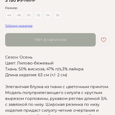
3 150
₽
3 750
₽
Размер
46
48
50
52
54
56
Таблица размеров
Нет в наличии
Сезон: Осень
Цвет: Лилово-бежевый
Сомневаетесь в выборе?
Ткань: 50% вискоза, 47% п/э,3% лайкра
Длина изделия: 63 см (+/- 2 см)
Нажмите сюда
, чтобы
посмотреть размерную сетку
Элегантная блузка из ткани с цветочным принтом.
Модель полуприлегающего силуэта с круглым
Или напишите нам и мы
вырезом горловины, рукавом реглан длиной 3/4,
вам поможем!
с завязкой по низу. Широкая резинка по низу
изделия придаст силуэту четкие очертания и