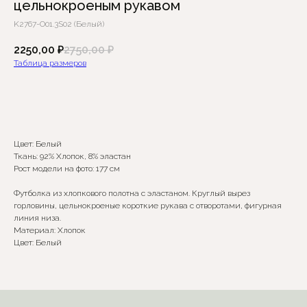
цельнокроеным рукавом
K2767-O01.3S02 (Белый)
2250,00
₽
2750,00
₽
Таблица размеров
Добавить в корзину
Цвет: Белый
Сомневаетесь в выборе?
Ткань: 92% Хлопок, 8% эластан
Рост модели на фото: 177 см
Нажмите сюда
, чтобы
посмотреть размерную сетку
Футболка из хлопкового полотна с эластаном. Круглый вырез
горловины, цельнокроеные короткие рукава с отворотами, фигурная
линия низа.
Или напишите нам и мы
Материал: Хлопок
вам поможем!
Цвет: Белый