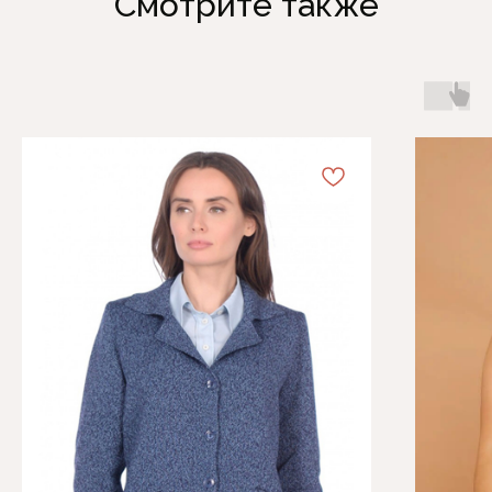
Смотрите также
Каталог
Информация
Женская одежда
Отзывы
Аксессуары
О компании
Белая Лилия
Блог
Распродажа
Обмен и возврат
Подарочные карты
Оплата и доставка
Контакты
+7 (495) 767-73-75