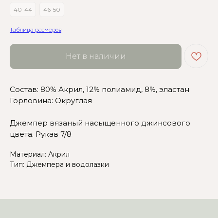
40-44
46-50
Таблица размеров
Сомневаетесь в выборе?
Нет в наличии
Нажмите сюда
, чтобы
посмотреть размерную сетку
Состав: 80% Акрил, 12% полиамид, 8%, эластан
Или напишите нам и мы
вам поможем!
Горловина: Округлая
Джемпер вязаный насыщенного джинсового
цвета. Рукав 7/8
Материал: Акрил
Тип: Джемпера и водолазки