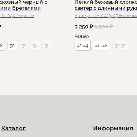
искозный черный с
Лёгкий бежевый хлопк
ими бретелями
свитер с длинными ру
:
М-040 (Черный)
Артикул:
GE-0023-07 (Бежевы
₽
3 250
₽
3 900
₽
Размер
48
50
52
54
56
42-44
46-48
50-52
Каталог
Информация