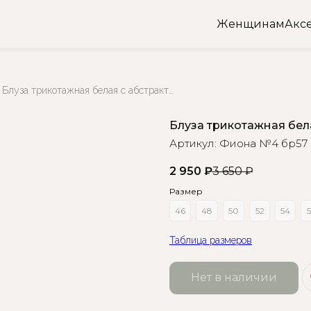
Женщинам
Акс
Блуза трикотажная белая с абстрактным принтом
Блуза трикотажная бел
Артикул:
Фиона №4 бр57
2 950
₽
3 650
₽
Размер
46
48
50
52
54
5
Таблица размеров
Нет в наличии