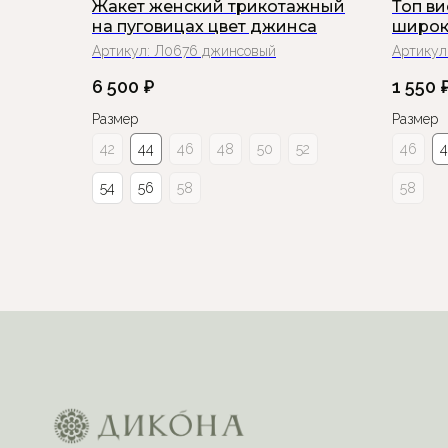
Жакет женский трикотажный
Топ в
на пуговицах цвет джинса
широк
Артикул:
Л0676 джинсовый
Артикул
6 500
₽
1 550
Размер
Размер
42
44
46
48
50
52
46
54
56
58
58