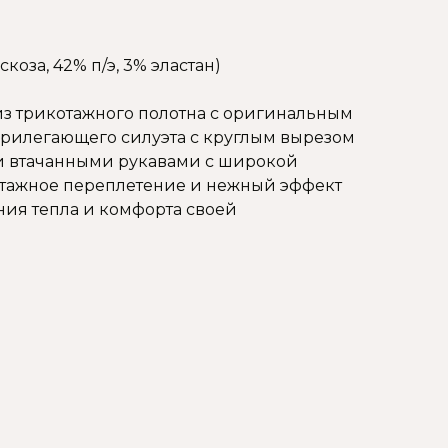
коза, 42% п/э, 3% эластан)
из трикотажного полотна с оригинальным
рилегающего силуэта с круглым вырезом
 втачанными рукавами с широкой
отажное переплетение и нежный эффект
ия тепла и комфорта своей