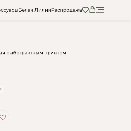
ессуары
Белая Лилия
Распродажа
ая с абстрактным принтом
6