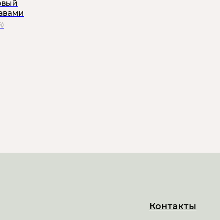
овый
кавами
й)
Контакты