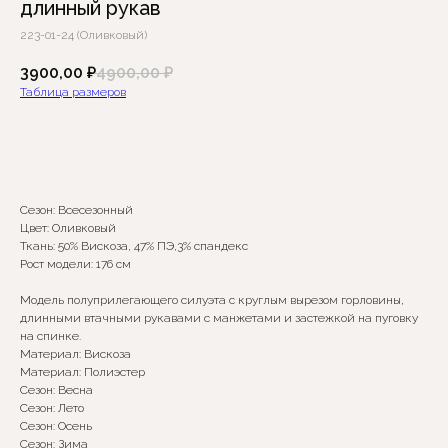
длинный рукав
223-01-24 (Оливковый)
3900,00
₽
4900,00
₽
Таблица размеров
Добавить в корзину
Сезон: Всесезонный
Цвет: Оливковый
Ткань: 50% Вискоза, 47% ПЭ,3% спандекс
Рост модели: 176 см
Модель полуприлегающего силуэта с круглым вырезом горловины,
Сомневаетесь в выборе?
длинными втачными рукавами с манжетами и застежкой на пуговку
на спинке.
Нажмите сюда
, чтобы
Материал: Вискоза
посмотреть размерную сетку
Материал: Полиэстер
Сезон: Весна
Сезон: Лето
Или напишите нам и мы
Сезон: Осень
вам поможем!
Сезон: Зима