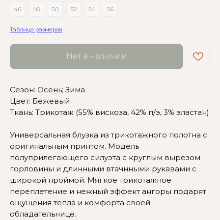
46
48
50
52
54
56
Таблица размеров
Нет в наличии
Сезон: Осень; Зима
Цвет: Бежевый
Ткань: Трикотаж (55% вискоза, 42% п/э, 3% эластан)
Сомневаетесь в выборе?
Универсальная блузка из трикотажного полотна с
оригинальным принтом. Модель
Нажмите сюда
, чтобы
полуприлегающего силуэта с круглым вырезом
посмотреть размерную сетку
горловины и длинными втачнными рукавами с
широкой проймой. Мягкое трикотажное
Или напишите нам и мы
переплетение и нежный эффект ангоры подарят
вам поможем!
ощущения тепла и комфорта своей
обладательнице.