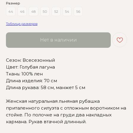
Размер
44
46
48
50
52
54
56
Таблица размеров
Нет в наличии
Сезон: Всесезонный
Цвет: Голубая лагуна
Ткань: 100% лен
Длина изделия: 70 см
Длина рукава: 58 см, манжет 5 см
Сомневаетесь в выборе?
Женская натуральная льняная рубашка
Нажмите сюда
, чтобы
приталенного силуэта с отложным воротником на
посмотреть размерную сетку
стойке. По полочке на груди два накладных
Или напишите нам и мы
кармана. Рукав втачной длинный.
вам поможем!