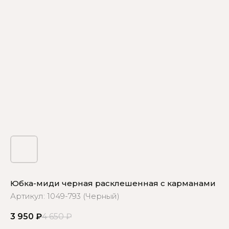
Юбка-миди черная расклешенная с карманами
Артикул:
1049-793 (Черный)
3 950
₽
4 650
₽