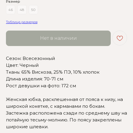
Размер
46
48
50
Таблица размеров
Нет в наличии
Сезон: Всесезонный
Цвет: Черный
Ткань: 65% Вискоза, 25% ПЭ, 10% хлопок
Длина изделия: 70-71 см
Сомневаетесь в выборе?
Рост девушки на фото: 172 см
Нажмите сюда
, чтобы
Женская юбка, расклешенная от пояса к низу, на
посмотреть размерную сетку
широкой кокетке, с карманами по бокам.
Застежка расположена сзади по среднему шву на
Или напишите нам и мы
потайную тесьму-молнию. По поясу закреплены
вам поможем!
широкие шлевки.