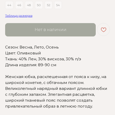
44
46
48
50
52
54
Таблица размеров
Нет в наличии
Сезон: Весна, Лето, Осень
Цвет: Оливковый
Ткань: 40% Лен, 30% вискоза, 30% п/э
Сомневаетесь в выборе?
Длина изделия: 89-90 см
Нажмите сюда
, чтобы
Женская юбка, расклешенная от пояса к низу, на
посмотреть размерную сетку
широкой кокетке, с обтачным поясом.
Великолепный нарядный вариант длинной юбки
Или напишите нам и мы
с глубоким запахом. Элегантная расцветка,
вам поможем!
широкий тканевый пояс позволят создать
привлекательный образ в летнюю погоду.