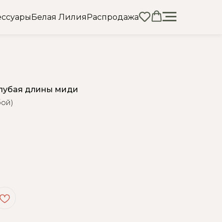
ессуары
Белая Лилия
Распродажа
лубая длины миди
бой)