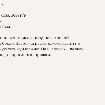
нь
коза, 30% п/э
м
72 см
нная от пояса к низу, на широкой
о бокам. Застежка расположена сзади по
ную тесьму-молнию. На широких шлевках
ве декоративные пряжки.