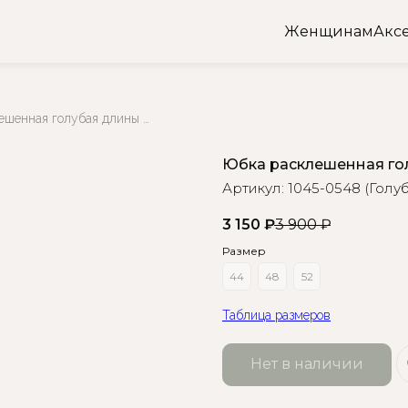
Женщинам
Акс
Юбка расклешенная голубая длины миди
Юбка расклешенная го
Артикул:
1045-0548 (Голу
3 150
₽
3 900
₽
Размер
44
48
52
Таблица размеров
Нет в наличии