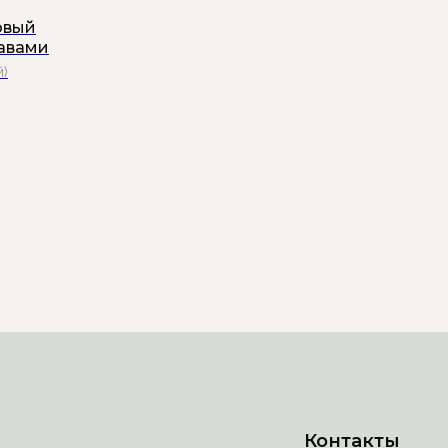
овый
кавами
й)
Контакты