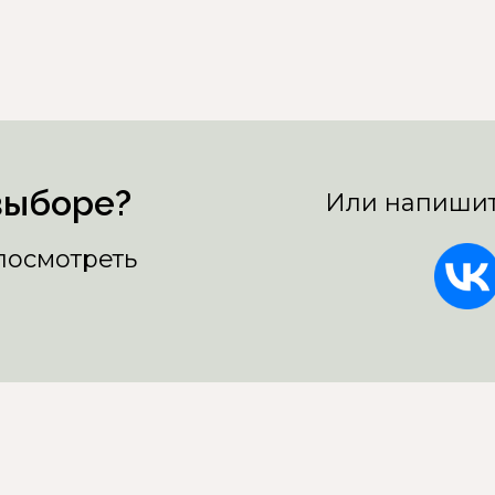
выборе?
Или напишит
 посмотреть