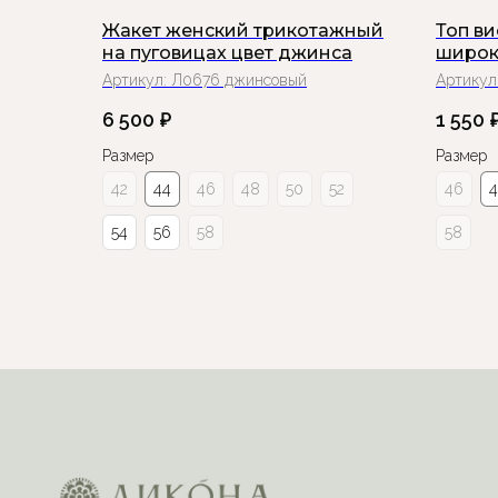
Жакет женский трикотажный
Топ в
на пуговицах цвет джинса
широк
Артикул:
Л0676 джинсовый
Артикул
6 500
₽
1 550
Размер
Размер
42
44
46
48
50
52
46
54
56
58
58