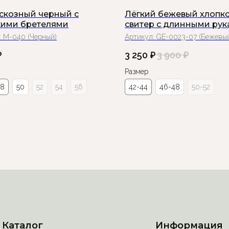
искозный черный с
Лёгкий бежевый хлопк
ими бретелями
свитер с длинными ру
:
М-040 (Черный)
Артикул:
GE-0023-07 (Бежевы
₽
3 250
₽
3 900
₽
Размер
48
50
52
54
56
42-44
46-48
50-52
Каталог
Информация