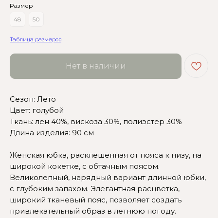
Размер
48
50
Таблица размеров
Нет в наличии
Сезон: Лето
Сомневаетесь в выборе?
Цвет: голубой
Ткань: лен 40%, вискоза 30%, полиэстер 30%
Нажмите сюда
, чтобы
Длина изделия: 90 см
посмотреть размерную сетку
Женская юбка, расклешенная от пояса к низу, на
Или напишите нам и мы
широкой кокетке, с обтачным поясом.
вам поможем!
Великолепный, нарядный вариант длинной юбки,
с глубоким запахом. Элегантная расцветка,
широкий тканевый пояс, позволяет создать
привлекательный образ в летнюю погоду.