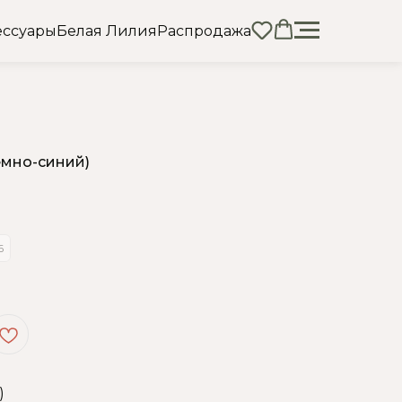
ессуары
Белая Лилия
Распродажа
емно-синий)
6
)