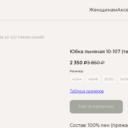
Женщинам
Акс
я 10-107 (темно-синий)
Юбка льняная 10-107 (т
2 350
₽
3 850
₽
Размер
42/44
46/48
50/52
54/5
Таблица размеров
Нет в наличии
Состав: 100% лен (пряжа