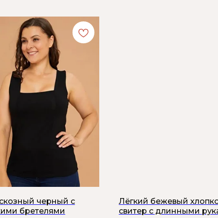
искозный черный с
Лёгкий бежевый хлопк
ими бретелями
свитер с длинными ру