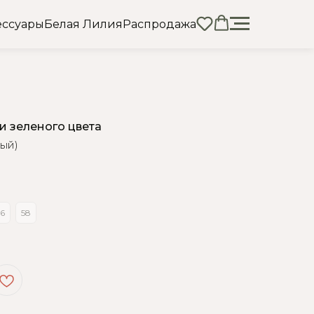
ессуары
Белая Лилия
Распродажа
 зеленого цвета
ный)
6
58