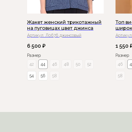
Жакет женский трикотажный
Топ в
на пуговицах цвет джинса
широк
Артикул:
Л0676 джинсовый
Артикул
6 500
₽
1 550
Размер
Размер
42
44
46
48
50
52
46
54
56
58
58