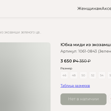
Женщинам
Акс
Юбка миди из экозамши зеленого цвета
Юбка миди из экозамши
Артикул:
1061-0843 (Зеле
3 650
₽
4 350
₽
Размер
46
48
50
52
54
5
Таблица размеров
Нет в наличии