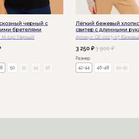
искозный черный с
Лёгкий бежевый хлопк
ими бретелями
свитер с длинными ру
:
М-040 (Черный)
Артикул:
GE-0023-07 (Бежевы
₽
3 250
₽
3 900
₽
Размер
48
50
52
54
56
42-44
46-48
50-52