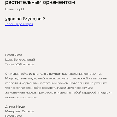
растительным орнаментом
Бланка бр22
3900,00
₽
4700,00
₽
Таблица размеров
Добавить в корзину
Сезон: Лето
Цвет: Бело-зеленый
Ткань: 100% вискоза
Стильная юбка из штапеля с нежным растительным орнаментом.
Модель длины миди, А-образного силуэта, с застежкой на пуговицы
Сомневаетесь в выборе?
спереди и карманами с отрезным бочком. Пояс спинки на резинке,
что позволяет этой юбке создавать идеальную посадку. Эта
Нажмите сюда
, чтобы
женственная модель прекрасно впишется в любой гардероб и подарит
посмотреть размерную сетку
отличное настроение.
Длина: Миди
Или напишите нам и мы
Материал: Вискоза
вам поможем!
Сезон: Лето