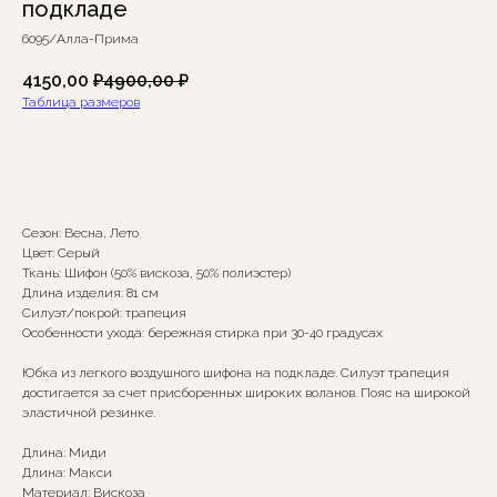
подкладе
6095/Алла-Прима
4150,00
₽
4900,00
₽
Таблица размеров
Добавить в корзину
Сезон: Весна, Лето
Цвет: Серый
Ткань: Шифон (50% вискоза, 50% полиэстер)
Длина изделия: 81 см
Силуэт/покрой: трапеция
Особенности ухода: бережная стирка при 30-40 градусах
Юбка из легкого воздушного шифона на подкладе. Силуэт трапеция
Сомневаетесь в выборе?
достигается за счет присборенных широких воланов. Пояс на широкой
эластичной резинке.
Нажмите сюда
, чтобы
Длина: Миди
посмотреть размерную сетку
Длина: Макси
Материал: Вискоза