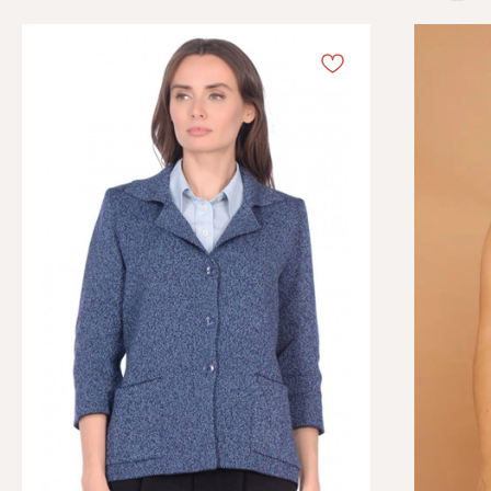
Каталог
Информация
Женская одежда
Отзывы
Аксессуары
О компании
Белая Лилия
Блог
Распродажа
Обмен и возврат
Подарочные карты
Оплата и доставка
Контакты
+7 (495) 767-73-75
7677375@dikona.ru
г. Москва, ул. Сретенка, д. 27/5
ПН-СБ с 10:00 до 20:00