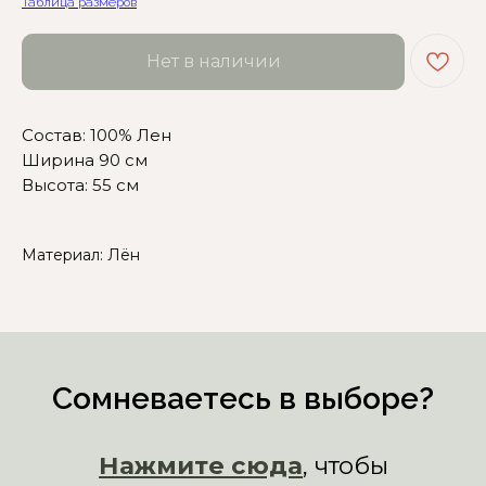
Сомневаетесь в выборе?
Таблица размеров
Нажмите сюда
, чтобы
Нет в наличии
посмотреть размерную сетку
Или напишите нам и мы
Состав: 100% Лен
вам поможем!
Ширина 90 см
Высота: 55 см
Материал: Лён