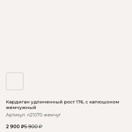
Кардиган удлиненный рост 176, с капюшоном
жемчужный
Артикул:
л21070 жемчуг
2 900
₽
5 900
₽