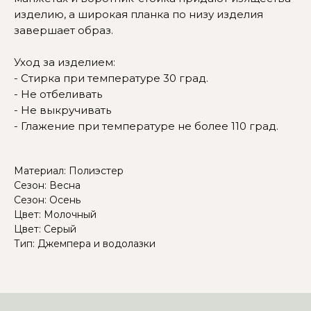
Нажмите сюда
, чтобы
изделию, а широкая планка по низу изделия
посмотреть размерную сетку
завершает образ.
Или напишите нам и мы
вам поможем!
Уход за изделием:
- Стирка при температуре 30 град.
- Не отбеливать
- Не выкручивать
- Глажение при температуре не более 110 град.
Материал: Полиэстер
Сезон: Весна
Сезон: Осень
Цвет: Молочный
Цвет: Серый
Тип: Джемпера и водолазки