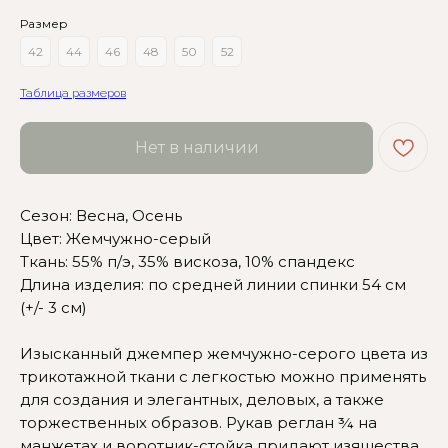
Размер
42
44
46
48
50
52
Таблица размеров
Нет в наличии
Сезон: Весна, Осень
Цвет: Жемчужно-серый
Ткань: 55% п/э, 35% вискоза, 10% спандекс
Длина изделия: по средней линии спинки 54 см
(+/- 3 см)
Изысканный джемпер жемчужно-серого цвета из
трикотажной ткани с легкостью можно применять
для создания и элегантных, деловых, а также
Сомневаетесь в выборе?
торжественных образов. Рукав реглан ¾ на
манжетах и воротник-стойка придают изящества