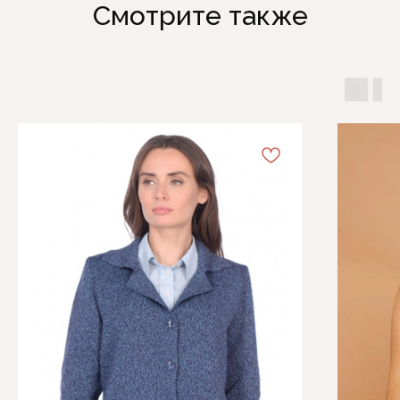
Смотрите также
Каталог
Информация
Женская одежда
Отзывы
Аксессуары
О компании
Белая Лилия
Блог
Распродажа
Обмен и возврат
Подарочные карты
Оплата и доставка
Контакты
+7 (495) 767-73-75
7677375@dikona.ru
г. Москва, ул. Сретенка, д. 27/5
ПН-СБ с 10:00 до 20:00
ВС с 10:00 до 19:00
ИП Трунина Т.П.