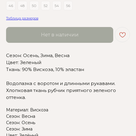
46
48
50
52
54
56
Таблица размеров
Нет в наличии
Сомневаетесь в выборе?
Сезон: Осень, Зима, Весна
Нажмите сюда
, чтобы
Цвет: Зеленый
посмотреть размерную сетку
Ткань: 90% Вискоза, 10% эластан
Или напишите нам и мы
Водолазка с воротом и длинными рукавами.
вам поможем!
Хлопковая ткань рубчик приятного зеленого
оттенка.
Материал: Вискоза
Сезон: Весна
Сезон: Осень
Сезон: Зима
Цвет: Зелёный