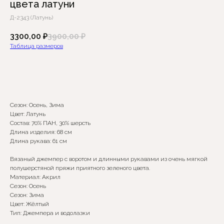
цвета латуни
Д-2343 (Латунь)
3300,00
₽
3900,00
₽
Таблица размеров
Добавить в корзину
Сезон: Осень, Зима
Цвет: Латунь
Состав: 70% ПАН, 30% шерсть
Длина изделия: 68 см
Сомневаетесь в выборе?
Длина рукава: 61 см
Нажмите сюда
, чтобы
Вязаный джемпер с воротом и длинными рукавами из очень мягкой
посмотреть размерную сетку
полушерстяной пряжи приятного зеленого цвета.
Материал: Акрил
Сезон: Осень
Или напишите нам и мы
Сезон: Зима
вам поможем!
Цвет: Жёлтый
Тип: Джемпера и водолазки