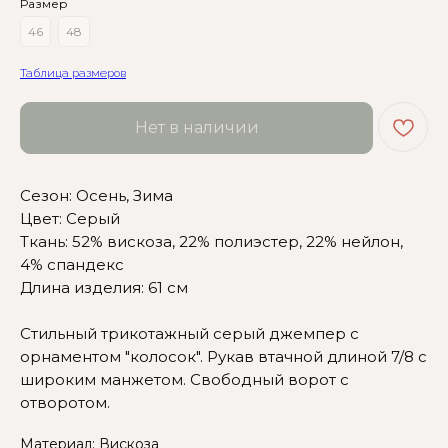
Размер
46
48
Таблица размеров
Нет в наличии
Сезон: Осень, Зима
Сомневаетесь в выборе?
Цвет: Серый
Ткань: 52% вискоза, 22% полиэстер, 22% нейлон,
Нажмите сюда
, чтобы
4% спандекс
посмотреть размерную сетку
Длина изделия: 61 см
Или напишите нам и мы
Стильный трикотажный серый джемпер с
вам поможем!
орнаментом "колосок". Рукав втачной длиной 7/8 с
широким манжетом. Свободный ворот с
отворотом.
Материал: Вискоза