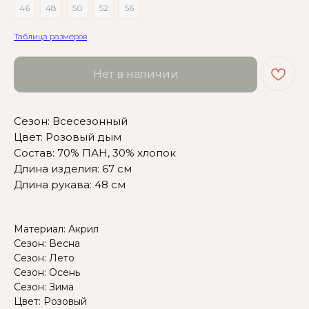
46
48
50
52
56
Таблица размеров
Нет в наличии
Сомневаетесь в выборе?
Сезон: Всесезонный
Нажмите сюда
, чтобы
Цвет: Розовый дым
посмотреть размерную сетку
Состав: 70% ПАН, 30% хлопок
Длина изделия: 67 см
Или напишите нам и мы
Длина рукава: 48 см
вам поможем!
Материал: Акрил
Сезон: Весна
Сезон: Лето
Сезон: Осень
Сезон: Зима
Цвет: Розовый