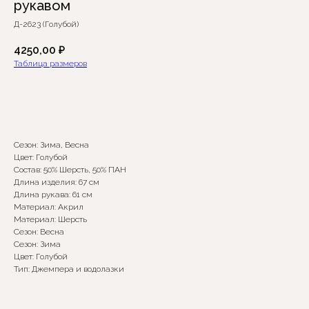
рукавом
Д-2623 (Голубой)
4250,00
₽
Таблица размеров
Добавить в корзину
Сезон: Зима, Весна
Цвет: Голубой
Сомневаетесь в выборе?
Состав: 50% Шерсть, 50% ПАН
Длина изделия: 67 см
Длина рукава: 61 см
Нажмите сюда
, чтобы
Материал: Акрил
посмотреть размерную сетку
Материал: Шерсть
Сезон: Весна
Или напишите нам и мы
Сезон: Зима
вам поможем!
Цвет: Голубой
Тип: Джемпера и водолазки