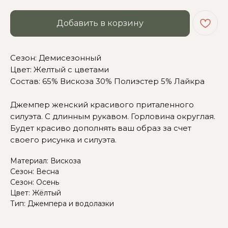
Добавить в корзину
Сезон: Демисезонный
Сомневаетесь в выборе?
Цвет: Желтый с цветами
Состав: 65% Вискоза 30% Полиэстер 5% Лайкра
Нажмите сюда
, чтобы
посмотреть размерную сетку
Джемпер женский красивого приталенного
силуэта. С длинным рукавом. Горловина округлая.
Или напишите нам и мы
вам поможем!
Будет красиво дополнять ваш образ за счет
своего рисунка и силуэта.
Материал: Вискоза
Сезон: Весна
Сезон: Осень
Цвет: Жёлтый
Тип: Джемпера и водолазки