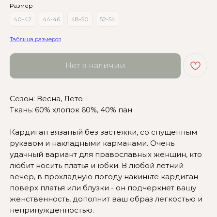
Размер
40-42
44-46
48-50
52-54
Таблица размеров
Нет в наличии
Сезон: Весна, Лето
Ткань: 60% хлопок 60%, 40% пан
Сомневаетесь в выборе?
Кардиган вязаный без застежки, со спущенным
Нажмите сюда
, чтобы
рукавом и накладными карманами. Очень
посмотреть размерную сетку
удачный вариант для православных женщин, кто
любит носить платья и юбки. В любой летний
Или напишите нам и мы
вам поможем!
вечер, в прохладную погоду накиньте кардиган
поверх платья или блузки - он подчеркнет вашу
женственность, дополнит ваш образ легкостью и
непринужденностью.