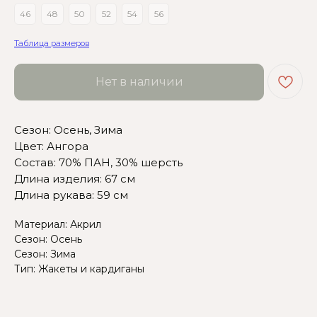
46
48
50
52
54
56
Таблица размеров
Сомневаетесь в выборе?
Нет в наличии
Нажмите сюда
, чтобы
посмотреть размерную сетку
Сезон: Осень, Зима
Цвет: Ангора
Или напишите нам и мы
Состав: 70% ПАН, 30% шерсть
вам поможем!
Длина изделия: 67 см
Длина рукава: 59 см
Материал: Акрил
Сезон: Осень
Сезон: Зима
Тип: Жакеты и кардиганы