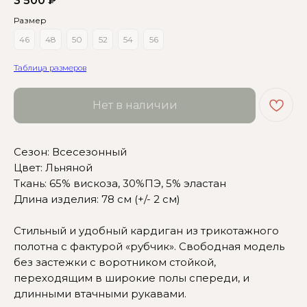
3 500
₽
Размер
46
48
50
52
54
56
Таблица размеров
Нет в наличии
Сезон: Всесезонный
Цвет: Льняной
Сомневаетесь в выборе?
Ткань: 65% вискоза, 30%ПЭ, 5% эластан
Длина изделия: 78 см (+/- 2 см)
Нажмите сюда
, чтобы
посмотреть размерную сетку
Стильный и удобный кардиган из трикотажного
Или напишите нам и мы
полотна с фактурой «рубчик». Свободная модель
вам поможем!
без застежки с воротником стойкой,
переходящим в широкие полы спереди, и
длинными втачными рукавами.