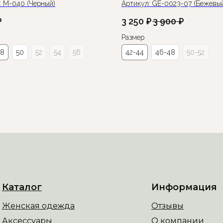
:
М-040 (Черный)
Артикул:
GE-0023-07 (Бежевы
₽
3 250
₽
3 900
₽
Размер
48
50
52
54
56
42-44
46-48
50-52
Каталог
Информация
Женская одежда
Отзывы
Аксессуары
О компании