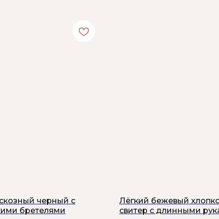
искозный черный с
Лёгкий бежевый хлопк
ими бретелями
свитер с длинными ру