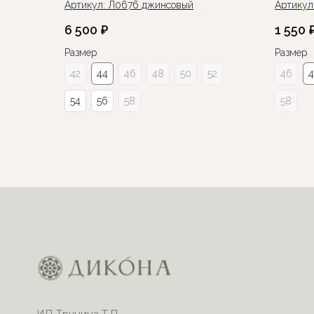
Артикул:
Л0676 джинсовый
Артикул
6 500
₽
1 550
Размер
Размер
42
44
46
48
50
52
46
54
56
58
58