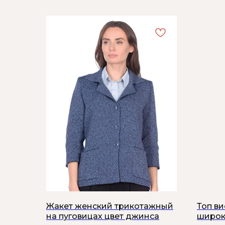
Жакет женский трикотажный
Топ в
на пуговицах цвет джинса
широк