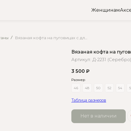
Женщинам
Акс
ганы
Вязаная кофта на пуговицах с длинными рукавами
Вязаная кофта на пуго
Артикул:
Д-2231 (Серебро
3 500
₽
Размер
46
48
50
52
54
5
Таблица размеров
Нет в наличии