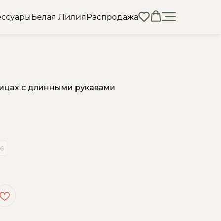
ессуары
Белая Лилия
Распродажа
вицах с длинными рукавами
)
6