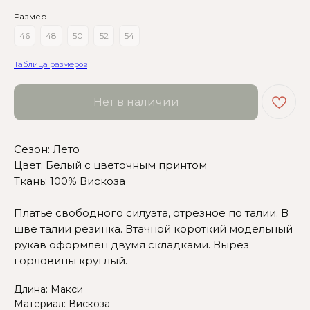
Размер
46
48
50
52
54
Таблица размеров
Нет в наличии
Сомневаетесь в выборе?
Сезон: Лето
Нажмите сюда
, чтобы
Цвет: Белый с цветочным принтом
посмотреть размерную сетку
Ткань: 100% Вискоза
Или напишите нам и мы
Платье свободного силуэта, отрезное по талии. В
вам поможем!
шве талии резинка. Втачной короткий модельный
рукав оформлен двумя складками. Вырез
горловины круглый.
Длина: Макси
Материал: Вискоза