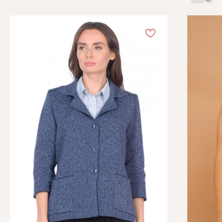
Каталог
Информация
Женская одежда
Отзывы
Аксессуары
О компании
Белая Лилия
Блог
Распродажа
Обмен и возврат
Подарочные карты
Оплата и доставка
Контакты
+7 (495) 767-73-75
7677375@dikona.ru
г. Москва, ул. Сретенка, д. 27/5
ПН-СБ с 10:00 до 20:00
ВС с 10:00 до 19:00
ИП Трунина Т.П.
ИНН 025606867957
ОГРНИП 314502705500111
Политика конфиденциальности
Copyright 2014-2026 © DiKONA.RU - МАГАЗИН