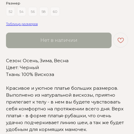
Размер
52
54
56
58
60
Таблица размеров
Нет в наличии
Сезон: Осень, Зима, Весна
Цвет: Черный
Ткань: 100% Вискоза
Красивое и уютное платье больших размеров.
Выполнено из натуральной вискозы, приятно
Сомневаетесь в выборе?
прилегает к телу - в нем вы будете чувствовать
себя комфортно на протяжении всего дня. Верх
Нажмите сюда
, чтобы
платья - в форме платья-рубашки, что очень
посмотреть размерную сетку
удачно подчеркивает линию шеи, а так же будет
удобным для кормящих мамочек.
Или напишите нам и мы