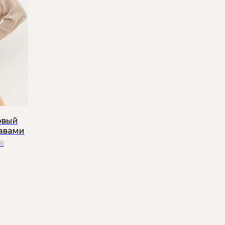
овый
кавами
й)