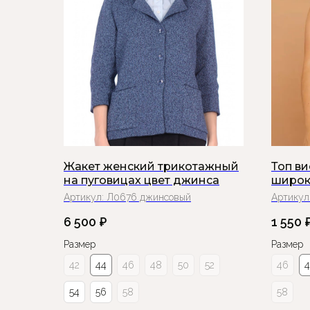
Жакет женский трикотажный
Топ в
на пуговицах цвет джинса
широк
Артикул:
Л0676 джинсовый
Артикул
6 500
₽
1 550
Размер
Размер
42
44
46
48
50
52
46
54
56
58
58