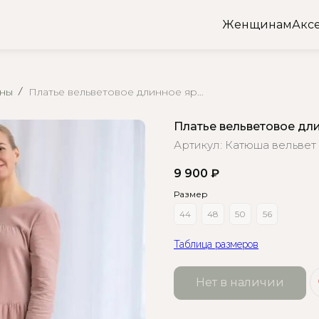
Женщинам
Акс
аны
Платье вельветовое длинное ярусное пудровое
Платье вельветовое дл
Артикул:
Катюша вельвет
9 900
₽
Размер
44
48
50
56
Таблица размеров
Нет в наличии