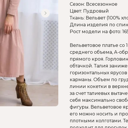
Сезон: Всесезонное
Цвет: Пудровый
Ткань: Вельвет (100% хл
Длина изделия по спинк
Рост модели на фото: 16
Вельветовое платье со
среднего объема, А-обр
прямого кроя. Горловин
обтачкой. Талия заниже
горизонтальных ярусов 
карманы. Объем по груд
линии кокетки в верхне
за счет талиевых вытаче
себя максимально своб
фигуры. Вельветовое я
его можно носить и про
плотными колготами. Т
подходит для прогулок,