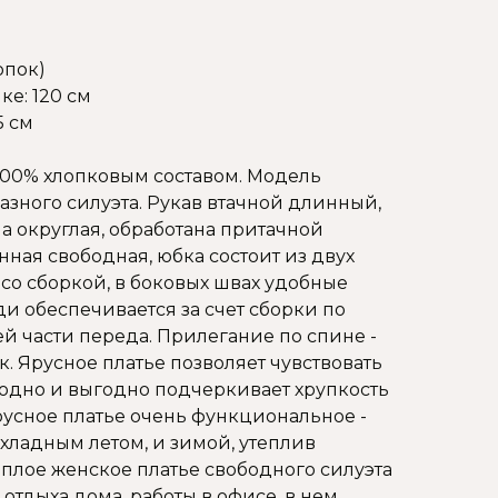
опок)
е: 120 см
5 см
 100% хлопковым составом. Модель
азного силуэта. Рукав втачной длинный,
а округлая, обработана притачной
нная свободная, юбка состоит из двух
со сборкой, в боковых швах удобные
и обеспечивается за счет сборки по
й части переда. Прилегание по спине -
к. Ярусное платье позволяет чувствовать
одно и выгодно подчеркивает хрупкость
русное платье очень функциональное -
хладным летом, и зимой, утеплив
еплое женское платье свободного силуэта
 отдыха дома, работы в офисе, в нем