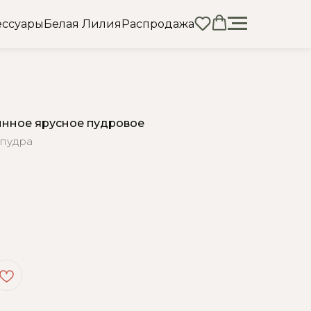
ессуары
Белая Лилия
Распродажа
инное ярусное пудровое
 пудра