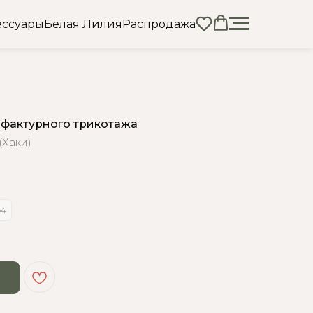
ессуары
Белая Лилия
Распродажа
 фактурного трикотажа
(Хаки)
54