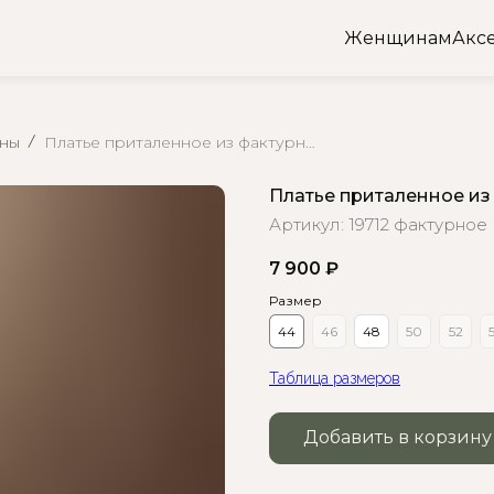
Женщинам
Акс
аны
Платье приталенное из фактурного трикотажа
Платье приталенное из
Артикул:
19712 фактурное 
7 900
₽
Размер
44
46
48
50
52
Таблица размеров
Добавить в корзину