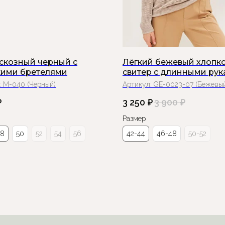
искозный черный с
Лёгкий бежевый хлопк
ими бретелями
свитер с длинными ру
:
М-040 (Черный)
Артикул:
GE-0023-07 (Бежевы
₽
3 250
₽
3 900
₽
Размер
48
50
52
54
56
42-44
46-48
50-52