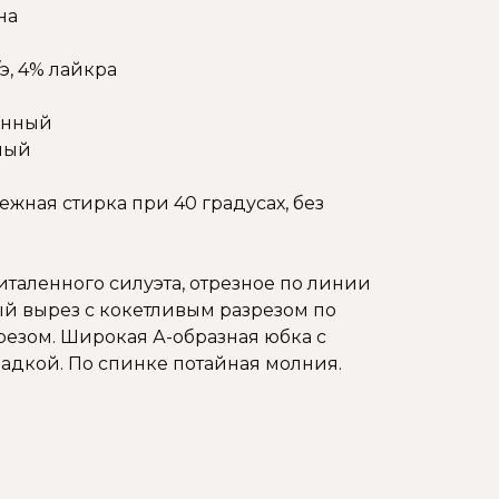
на
/э, 4% лайкра
енный
лый
ежная стирка при 40 градусах, без
таленного силуэта, отрезное по линии
ый вырез с кокетливым разрезом по
азрезом. Широкая А-образная юбка с
ладкой. По спинке потайная молния.