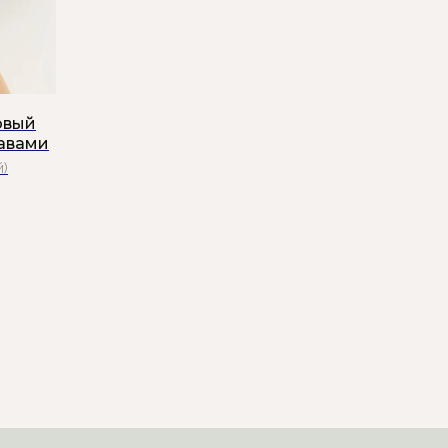
овый
кавами
й)