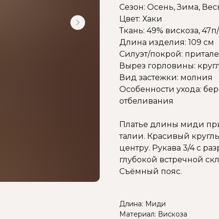
Сезон: Осень, Зима, Вес
Цвет: Хаки
Ткань: 49% вискоза, 47п
Длина изделия: 109 см
Силуэт/покрой: притал
Вырез горловины: круг
Вид застежки: молния
Особенности ухода: бер
отбеливания
Платье длины миди при
талии. Красивый кругл
центру. Рукава 3/4 с р
глубокой вcтречной ск
Съёмный пояс.
Длина: Миди
Материал: Вискоза