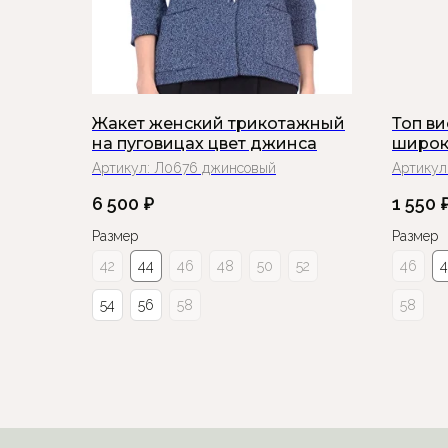
Жакет женский трикотажный
Топ в
на пуговицах цвет джинса
широк
Артикул:
Л0676 джинсовый
Артикул
6 500
₽
1 550
Размер
Размер
42
44
46
48
50
52
46
54
56
58
58