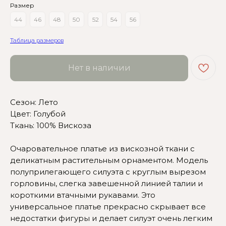
Размер
44
46
48
50
52
54
56
Таблица размеров
Нет в наличии
Сезон: Лето
Цвет: Голубой
Ткань: 100% Вискоза
Сомневаетесь в выборе?
Очаровательное платье из вискозной ткани с
Нажмите сюда
, чтобы
деликатным растительным орнаментом. Модель
посмотреть размерную сетку
полуприлегающего силуэта с круглым вырезом
горловины, слегка завешенной линией талии и
Или напишите нам и мы
короткими втачными рукавами. Это
вам поможем!
универсальное платье прекрасно скрывает все
недостатки фигуры и делает силуэт очень легким