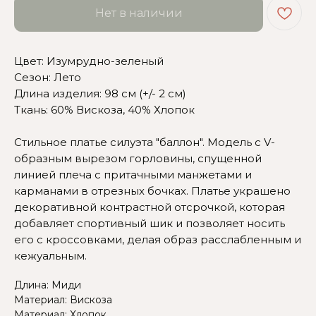
Нет в наличии
Цвет: Изумрудно-зеленый
Сезон: Лето
Длина изделия: 98 см (+/- 2 см)
Ткань: 60% Вискоза, 40% Хлопок
Сомневаетесь в выборе?
Стильное платье силуэта "баллон". Модель с V-
образным вырезом горловины, спущенной
Нажмите сюда
, чтобы
линией плеча с притачными манжетами и
посмотреть размерную сетку
карманами в отрезных бочках. Платье украшено
декоративной контрастной отсрочкой, которая
Или напишите нам и мы
добавляет спортивный шик и позволяет носить
вам поможем!
его с кроссовками, делая образ расслабленным и
кежуальным.
Длина: Миди
Материал: Вискоза
Материал: Хлопок