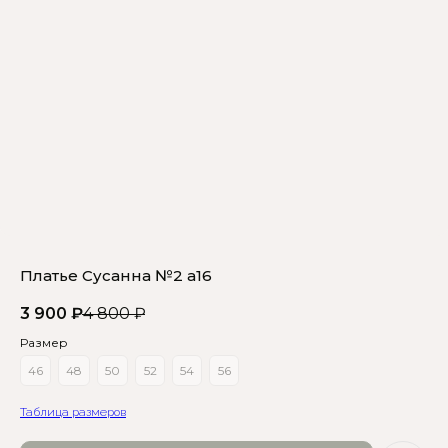
Платье Сусанна №2 а16
3 900
₽
4 800
₽
Размер
46
48
50
52
54
56
Таблица размеров