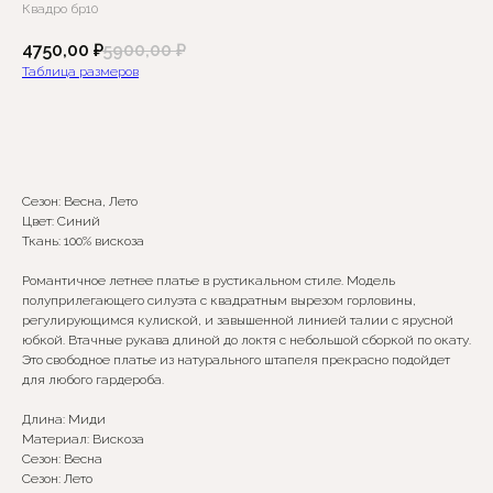
Квадро бр10
4750,00
₽
5900,00
₽
Таблица размеров
Добавить в корзину
Сезон: Весна, Лето
Цвет: Синий
Ткань: 100% вискоза
Романтичное летнее платье в рустикальном стиле. Модель
полуприлегающего силуэта с квадратным вырезом горловины,
Сомневаетесь в выборе?
регулирующимся кулиской, и завышенной линией талии с ярусной
юбкой. Втачные рукава длиной до локтя с небольшой сборкой по окату.
Это свободное платье из натурального штапеля прекрасно подойдет
Нажмите сюда
, чтобы
для любого гардероба.
посмотреть размерную сетку
Длина: Миди
Или напишите нам и мы
Материал: Вискоза
вам поможем!
Сезон: Весна
Сезон: Лето