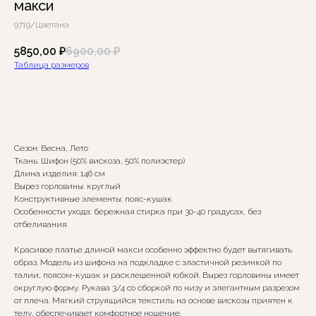
макси
9719/Цветана
5850,00
₽
6900,00
₽
Таблица размеров
Добавить в корзину
Сезон: Весна, Лето
Ткань: Шифон (50% вискоза, 50% полиэстер)
Длина изделия: 146 см
Вырез горловины: круглый
Конструктивные элементы: пояс-кушак
Особенности ухода: бережная стирка при 30-40 градусах, без
отбеливания
Красивое платье длиной макси особенно эффектно будет вытягивать
Сомневаетесь в выборе?
образ. Модель из шифона на подкладке с эластичной резинкой по
талии, поясом-кушак и расклешенной юбкой. Вырез горловины имеет
Нажмите сюда
, чтобы
округлую форму. Рукава 3/4 со сборкой по низу и элегантным разрезом
посмотреть размерную сетку
от плеча. Мягкий струящийся текстиль на основе вискозы приятен к
телу, обеспечивает комфортное ношение.